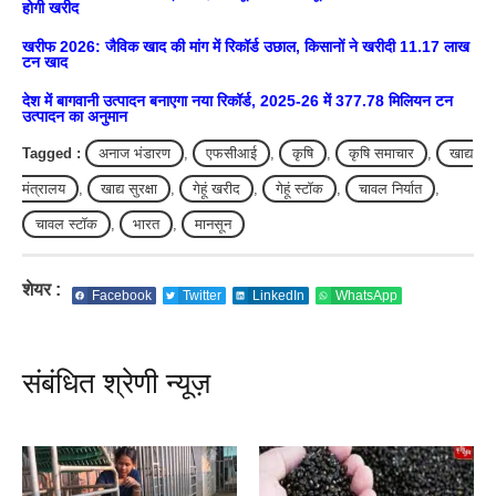
होगी खरीद
खरीफ 2026: जैविक खाद की मांग में रिकॉर्ड उछाल, किसानों ने खरीदी 11.17 लाख
टन खाद
देश में बागवानी उत्पादन बनाएगा नया रिकॉर्ड, 2025-26 में 377.78 मिलियन टन
उत्पादन का अनुमान
Tagged :
अनाज भंडारण
,
एफसीआई
,
कृषि
,
कृषि समाचार
,
खाद्य
मंत्रालय
,
खाद्य सुरक्षा
,
गेहूं खरीद
,
गेहूं स्टॉक
,
चावल निर्यात
,
चावल स्टॉक
,
भारत
,
मानसून
शेयर :
Facebook
Twitter
LinkedIn
WhatsApp
संबंधित श्रेणी न्यूज़