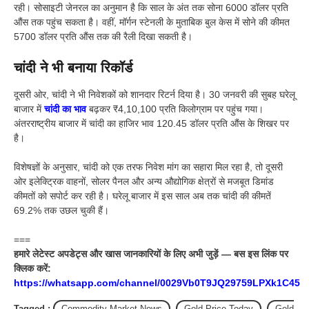
रही। सोसाइटी जेनरल का अनुमान है कि साल के अंत तक सोना 6000 डॉलर प्रति
औंस तक पहुंच सकता है। वहीं, मॉर्गन स्टेनली के मुताबिक बुल केस में सोने की कीमत
5700 डॉलर प्रति औंस तक की रैली दिखा सकती है।
चांदी ने भी बनाया रिकॉर्ड
दूसरी ओर, चांदी ने भी निवेशकों को शानदार रिटर्न दिया है। 30 जनवरी की सुबह घरेलू
बाजार में
चांदी का भाव
बढ़कर ₹4,10,100 प्रति किलोग्राम पर पहुंच गया।
अंतरराष्ट्रीय बाजार में चांदी का हाजिर भाव 120.45 डॉलर प्रति औंस के शिखर पर
है।
विशेषज्ञों के अनुसार, चांदी को एक तरफ निवेश मांग का सहारा मिल रहा है, तो दूसरी
ओर इलेक्ट्रिक वाहनों, सोलर पैनल और अन्य औद्योगिक क्षेत्रों से मजबूत डिमांड
कीमतों को सपोर्ट कर रही है। घरेलू बाजार में इस साल अब तक चांदी की कीमतें
69.2% तक उछल चुकी हैं।
===
हमारे लेटेस्ट अपडेट्स और खास जानकारियों के लिए अभी जुड़ें — बस इस लिंक पर
क्लिक करें:
https://whatsapp.com/channel/0029Vb0T9JQ29759LPXk1C45
Tagged :
Commodity Market News
,
Gold Price Today
,
Gold