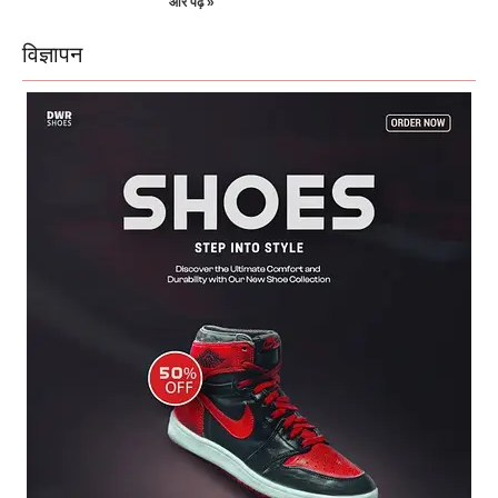
और पढ़ें »
विज्ञापन