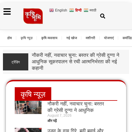
English
हिन्दी
मराठी
होम
कृषि न्यूज़
कृषि व्यवसाय
नई खोज
मशीनरी
योजनाएं
कमॉडि
नौकरी नहीं, नवाचार चुना: बस्तर की ग्रेसी दुग्गा ने
आधुनिक सूकरपालन से रची आत्मनिर्भरता की नई
ट्रेंडिंग
कहानी
कृषि न्यूज़
नौकरी नहीं, नवाचार चुना: बस्तर
की ग्रेसी दुग्गा ने आधुनिक
August 7, 2026
सूकरपालन से रची आत्मनिर्भरता
और पढ़ें
की नई कहानी
उड़द के दाम गिरे, बढ़ी बुवाई और