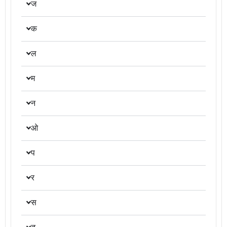
ज
क
ल
म
न
ओ
प
र
स