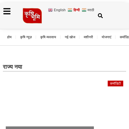
English
हिन्दी
मराठी
होम
कृषि न्यूज़
कृषि व्यवसाय
नई खोज
मशीनरी
योजनाएं
कमॉडि
राज्य नया
कमॉडिटी