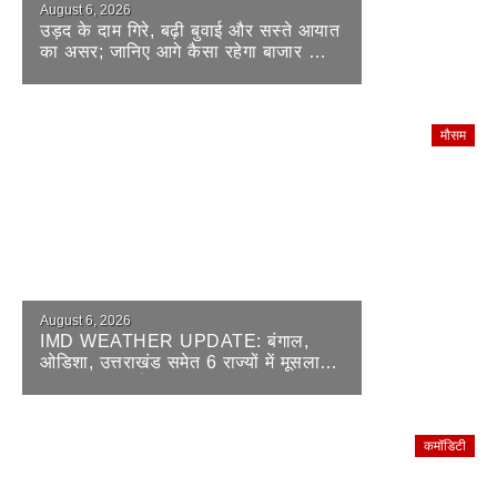
August 6, 2026
उड़द के दाम गिरे, बढ़ी बुवाई और सस्ते आयात
का असर; जानिए आगे कैसा रहेगा बाजार का
हाल
मौसम
August 6, 2026
IMD WEATHER UPDATE: बंगाल,
ओडिशा, उत्तराखंड समेत 6 राज्यों में मूसलाधार
बारिश का अलर्ट; दिल्ली-यूपी में भी प्रचंड
बरसात
कमॉडिटी