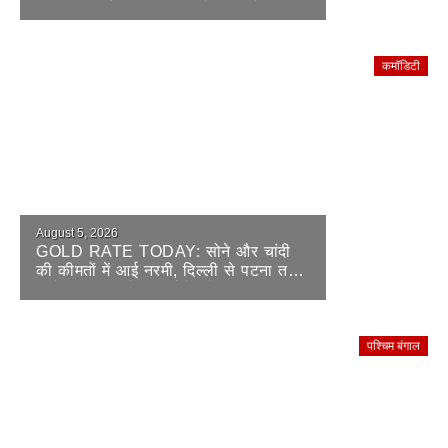
आजीविका और कृषि पर सबसे बड़ा जोर
कमॉडिटी
August 5, 2026
GOLD RATE TODAY: सोने और चांदी
की कीमतों में आई नरमी, दिल्ली से पटना तक
जानें 24, 22 और 18 कैरेट के ताजा भाव
पश्चिम बंगाल