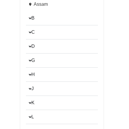
Assam
B
C
D
G
H
J
K
L