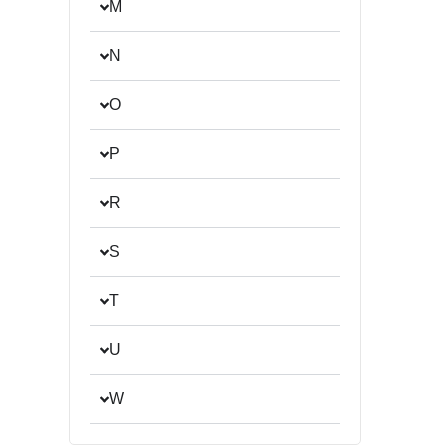
M
N
O
P
R
S
T
U
W