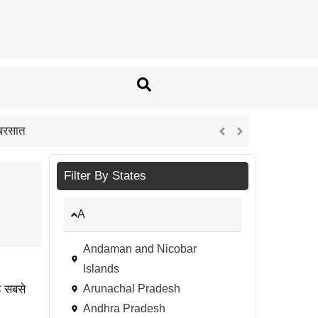
 बरसात
Filter By States
A
Andaman and Nicobar
Islands
है सबसे
Arunachal Pradesh
Andhra Pradesh