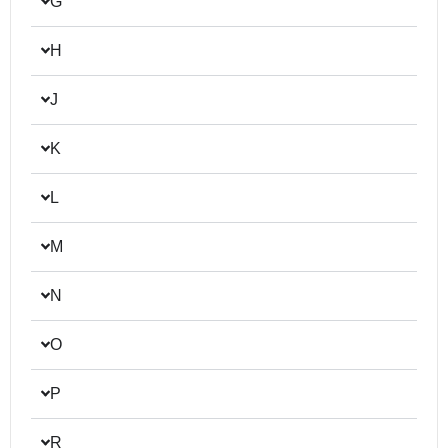
G
H
J
K
L
M
N
O
P
R