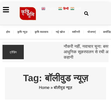
English
हिन्दी
मराठी
होम
कृषि न्यूज़
कृषि व्यवसाय
नई खोज
मशीनरी
योजनाएं
कमॉडि
नौकरी नहीं, नवाचार चुना: बस्तर की ग्रेसी दुग्गा ने
आधुनिक सूकरपालन से रची आत्मनिर्भरता की नई
ट्रेंडिंग
कहानी
Tag: बॉलीवुड न्यूज़
Home
»
बॉलीवुड न्यूज़