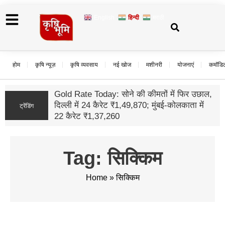
English
हिन्दी
मराठी
होम
कृषि न्यूज़
कृषि व्यवसाय
नई खोज
मशीनरी
योजनाएं
कमॉडि
नौकरी न
आधुनि
ट्रेंडिंग
कहानी
Tag: सिक्किम
Home
»
सिक्किम