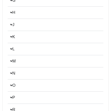
G
H
J
K
L
M
N
O
P
R