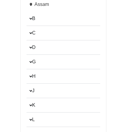
Assam
B
C
D
G
H
J
K
L