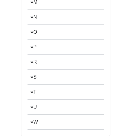
M
N
O
P
R
S
T
U
W