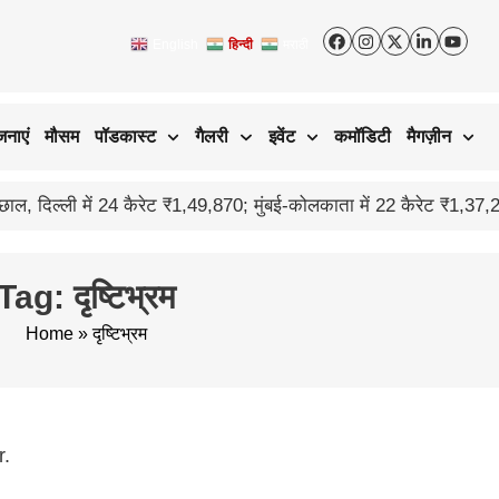
English
हिन्दी
मराठी
जनाएं
मौसम
पॉडकास्ट
गैलरी
इवेंट
कमॉडिटी
मैगज़ीन
Tag: दृष्टिभ्रम
Home
»
दृष्टिभ्रम
r.