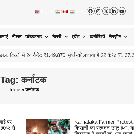
English
हिन्दी
मराठी
जनाएं
मौसम
पॉडकास्ट
गैलरी
इवेंट
कमॉडिटी
मैगज़ीन
नौकरी नहीं, नवाचार चुना: बस्तर
Tag: कर्नाटक
Home
»
कर्नाटक
वाई पर
Karnataka Farmer Protest: 
ं 50% से
किसानों का प्रदर्शन उग्र हुआ,
विजयपुरा में वाहनों को आग लगाई,