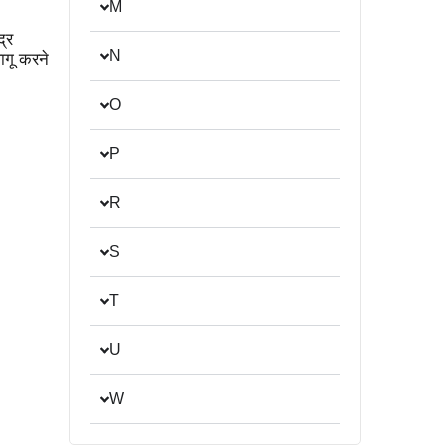
M
द्र
N
गू करने
O
P
R
S
T
U
W