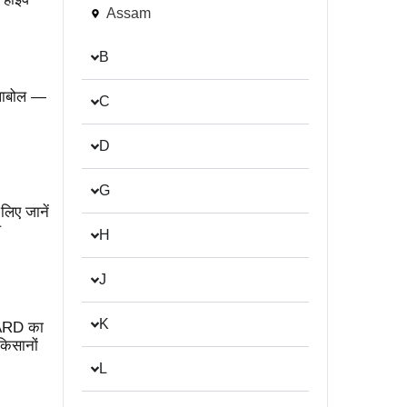
Assam
B
ल्लाबोल —
C
D
G
िए जानें
प
H
J
K
BARD का
किसानों
L