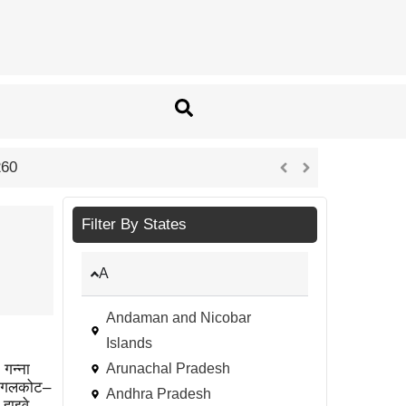
 की ग्रेसी दुग्गा ने आधुनिक सूकरपालन से रची आत्मनिर्भरता की नई कहानी
Filter By States
A
Andaman and Nicobar
Islands
गन्ना
Arunachal Pradesh
 बागलकोट–
Andhra Pradesh
 हाइवे