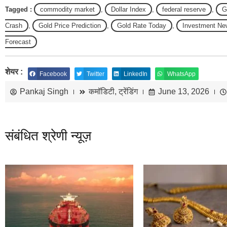
Tagged :
commodity market
,
Dollar Index
,
federal reserve
,
G
Crash
,
Gold Price Prediction
,
Gold Rate Today
,
Investment Ne
Forecast
शेयर :
Facebook
Twitter
LinkedIn
WhatsApp
Pankaj Singh
कमॉडिटी
,
ट्रेंडिंग
June 13, 2026
संबंधित श्रेणी न्यूज़