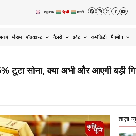
English
हिन्दी
मराठी
जनाएं
मौसम
पॉडकास्ट
गैलरी
इवेंट
कमॉडिटी
मैगज़ीन
टूटा सोना, क्या अभी और आएगी बड़ी गिरा
ताज़ा न्य