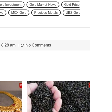
old Investment
,
Gold Market News
,
Gold Price
ws
,
MCX Gold
,
Precious Metals
,
UBS Gold
8:28 am
No Comments