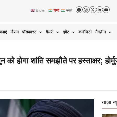
English
हिन्दी
मराठी
जनाएं
मौसम
पॉडकास्ट
गैलरी
इवेंट
कमॉडिटी
मैगज़ीन
न को होगा शांति समझौते पर हस्ताक्षर; होर
ताज़ा न्य