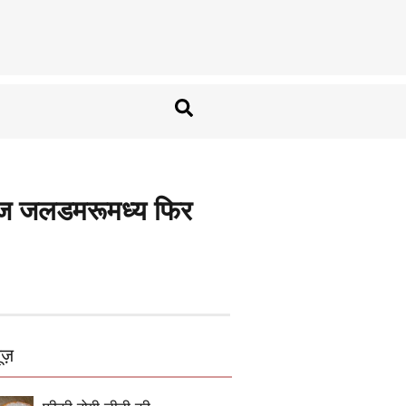
्मुज जलडमरूमध्य फिर
ूज़