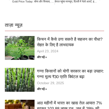
Gold Price Today: सोना और फिसला, दिल्ली में ₹1.44 लाख से नीचे 22 कैरेट का भाव; जानें अपने शहर का ताजा रेट
केरल पहुंचा मानसून, दिल्ली में येलो अलर्ट; इस साल कम रह सकती है बारिश: IMD
ताज़ा न्यूज़
किचन में कैसे उगा सकते है सहजन का पौधा?
सेहत के लिए है लाभदायक
April 23, 2024
और पढ़ें »
गन्ना किसानों को योगी सरकार का बड़ा उपहार:
गन्ना मूल्य ₹30 प्रति क्विंटल बढ़ा
October 29, 2025
और पढ़ें »
आठ महीनों में भारत का खाद्य तेल आयात 7%
बढ़कर 103.88 लाख टन, जून में 29% की