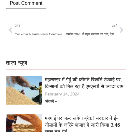
पीछे
आगे
Cockroach Janta Party Controversy: वेबसाइट बंद, SC में याचिका; अब क्या करेगी CJP?
खरीफ 2026 से पहले सरकार का दावा, देश में उर्वरकों का पर्याप्त स्टॉक मौजूद
ताज़ा न्यूज़
महाराष्ट्र में गेहूं की कीमतें रिकॉर्ड ऊंचाई पर,
किसानों को मिल रहा है एमएसपी से ज्यादा दाम
February 14, 2024
और पढ़ें »
महंगाई पर जल्द लगेगा ब्रेक! सरकार ने ई-
नीलामी के जरिये बाजार में जारी किया 3.46
लाख टन गेहूं