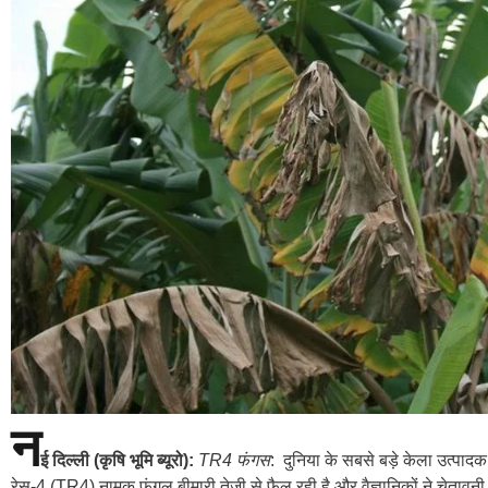
न
ई दिल्ली (कृषि भूमि ब्यूरो):
TR4 फंगस
: दुनिया के सबसे बड़े केला उत्पाद
रेस-4 (TR4) नामक फंगल बीमारी तेजी से फैल रही है और वैज्ञानिकों ने चेतावन