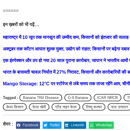
======
इन ख़बरों को भी पढ़ें…
महाराष्ट्र में 10 जून तक मानसून की उम्मीद कम, किसानों को इंतजार की सलाह
अक्टूबर तक कॉटन आयात शुल्क मुक्त, उद्योग को राहत; किसानों पर बढ़ेगा दबाव
एक इंस्पेक्शन और ठप हो गया 20 साल पुराना कारोबार, जापान ने भारतीय आमों 
भारत के बासमती चावल निर्यात में 27% गिरावट, किसानों और कारोबारियों की बढ
Mango Storage: 12°C पर स्टोरेज से लंबे समय तक ताजा रहेंगे आम, चीनी श
Tagged :
Banana TR4 Disease
,
G-9 Banana
,
ICAR NRCB
,
T
केला किसान
,
केला खेती
,
ग्रैंड नाइन केला
,
टिश्यू कल्चर
,
फल उत्पादन
शेयर :
Facebook
Twitter
LinkedIn
WhatsApp