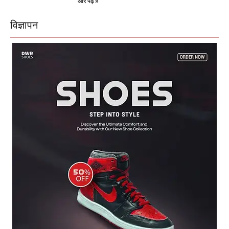
और पढ़ें »
विज्ञापन