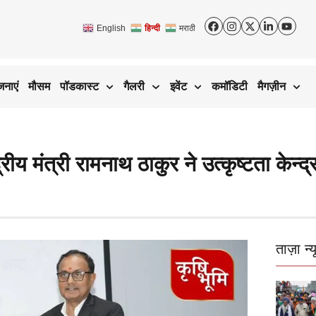
English
हिन्दी
मराठी
जनाएं
मौसम
पॉडकास्ट
गैलरी
इवेंट
कमॉडिटी
मैगज़ीन
रीय मंत्री रामनाथ ठाकुर ने उत्कृष्टता केन्
ताज़ा न्य