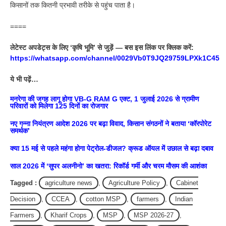
किसानों तक कितनी प्रभावी तरीके से पहुंच पाता है।
====
लेटेस्ट अपडेट्स के लिए ‘कृषि भूमि’ से जुड़ें — बस इस लिंक पर क्लिक करें:
https://whatsapp.com/channel/0029Vb0T9JQ29759LPXk1C45
ये भी पढ़ें…
मनरेगा की जगह लागू होगा VB-G RAM G एक्ट, 1 जुलाई 2026 से ग्रामीण
परिवारों को मिलेगा 125 दिनों का रोजगार
नए गन्ना नियंत्रण आदेश 2026 पर बढ़ा विवाद, किसान संगठनों ने बताया ‘कॉरपोरेट
समर्थक’
क्या 15 मई से पहले महंगा होगा पेट्रोल-डीजल? क्रूड ऑयल में उछाल से बढ़ा दबाव
साल 2026 में ‘सुपर अलनीनो’ का खतरा: रिकॉर्ड गर्मी और चरम मौसम की आशंका
Tagged :
agriculture news
,
Agriculture Policy
,
Cabinet
Decision
,
CCEA
,
cotton MSP
,
farmers
,
Indian
Farmers
,
Kharif Crops
,
MSP
,
MSP 2026-27
,