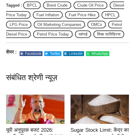
Tagged :
BPCL
,
Brent Crude
,
Crude Oil Price
,
Diesel
Price Today
,
Fuel Inflation
,
Fuel Price Hike
,
HPCL
,
LPG Price
,
Oil Marketing Companies
,
OMCs
,
Petrol
Diesel Price
,
Petrol Price Today
,
महंगाई
,
विपक्ष प्रतिक्रिया
शेयर :
Facebook
Twitter
LinkedIn
WhatsApp
संबंधित श्रेणी न्यूज़
यूपी अनुपूरक बजट 2026:
Sugar Stock Limit: केंद्र का