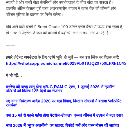
सकती है और बाकी बोझ कंपनियों और उपभोक्ताओं के बीच बांटा जा सकता है।
हालांकि अंतिम फैसला पूरी तरह अंतरराष्ट्रीय बाजार में कच्चे तेल की कीमतों और
पश्चिम एशिया के हालात पर निर्भर करेगा।
यदि आने वाले हफ्तों में Brent Crude 100 डॉलर प्रति बैरल से ऊपर बना रहता है,
तो भारत में पेट्रोल-डीजल की कीमतों में बढ़ोतरी लगभग तय मानी जा रही है।
====
हमारे लेटेस्ट अपडेट्स के लिए ‘कृषि भूमि’ से जुड़ें — बस इस लिंक पर क्लिक करें:
https://whatsapp.com/channel/0029Vb0T9JQ29759LPXk1C45
ये भी पढ़ें…
मनरेगा की जगह लागू होगा VB-G RAM G एक्ट, 1 जुलाई 2026 से ग्रामीण
परिवारों को मिलेगा 125 दिनों का रोजगार
नए गन्ना नियंत्रण आदेश 2026 पर बढ़ा विवाद, किसान संगठनों ने बताया ‘कॉरपोरेट
समर्थक’
क्या 15 मई से पहले महंगा होगा पेट्रोल-डीजल? क्रूड ऑयल में उछाल से बढ़ा दबाव
साल 2026 में ‘सुपर अलनीनो’ का खतरा: रिकॉर्ड गर्मी और चरम मौसम की आशंका