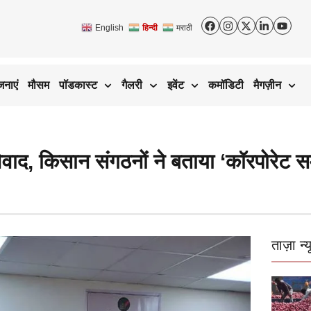
English
हिन्दी
मराठी
जनाएं
मौसम
पॉडकास्ट
गैलरी
इवेंट
कमॉडिटी
मैगज़ीन
वाद, किसान संगठनों ने बताया ‘कॉरपोरेट स
ताज़ा न्य