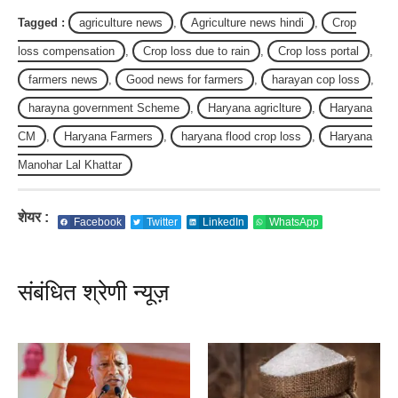
Tagged :
agriculture news
,
Agriculture news hindi
,
Crop
loss compensation
,
Crop loss due to rain
,
Crop loss portal
,
farmers news
,
Good news for farmers
,
harayan cop loss
,
harayna government Scheme
,
Haryana agriclture
,
Haryana
CM
,
Haryana Farmers
,
haryana flood crop loss
,
Haryana
Manohar Lal Khattar
शेयर :
Facebook
Twitter
LinkedIn
WhatsApp
संबंधित श्रेणी न्यूज़