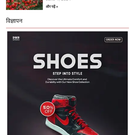
और पढ़ें »
विज्ञापन