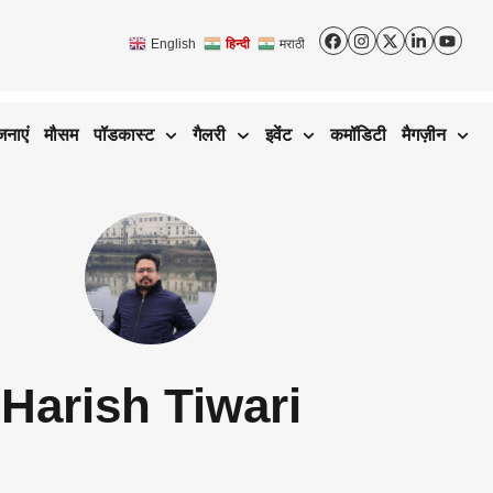
English
हिन्दी
मराठी
जनाएं
मौसम
पॉडकास्ट
गैलरी
इवेंट
कमॉडिटी
मैगज़ीन
Harish Tiwari