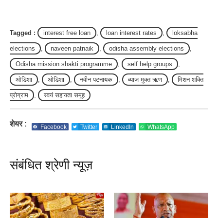
Tagged :
interest free loan
,
loan interest rates
,
loksabha
elections
,
naveen patnaik
,
odisha assembly elections
,
Odisha mission shakti programme
,
self help groups
,
ओडिशा
,
ओडिशा
,
नवीन पटनायक
,
ब्याज मुक्त ऋण
,
मिशन शक्ति
प्रोग्राम
,
स्वयं सहायता समूह
शेयर :
Facebook
Twitter
LinkedIn
WhatsApp
संबंधित श्रेणी न्यूज़