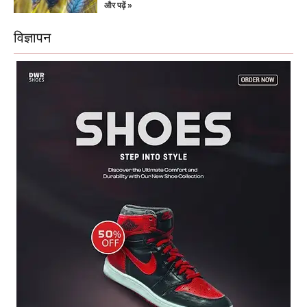
और पढ़ें »
विज्ञापन