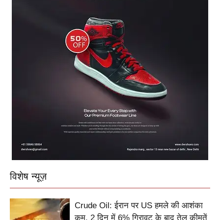
विशेष न्यूज़
Crude Oil: ईरान पर US हमले की आशंका
कम, 2 दिन में 6% गिरावट के बाद तेल कीमतें