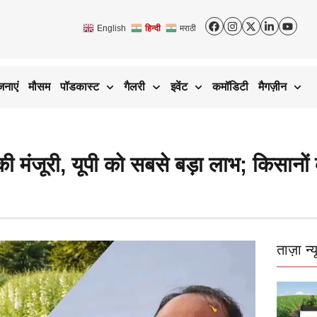
English
हिन्दी
मराठी
जनाएं
मौसम
पॉडकास्ट
गैलरी
इवेंट
कमॉडिटी
मैगज़ीन
ंजूरी, यूपी को सबसे बड़ा लाभ; किसानों क
ताज़ा न्य