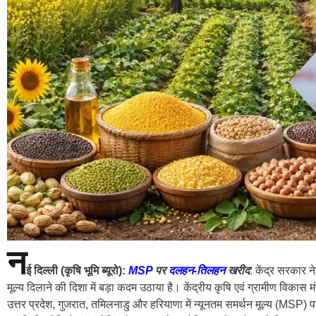
न
ई दिल्ली (कृषि भूमि ब्यूरो):
MSP
पर
दलहन-तिलहन
खरीद
: केंद्र सरकार
मूल्य दिलाने की दिशा में बड़ा कदम उठाया है। केंद्रीय कृषि एवं ग्रामीण विका
उत्तर प्रदेश, गुजरात, तमिलनाडु और हरियाणा में न्यूनतम समर्थन मूल्य (MSP