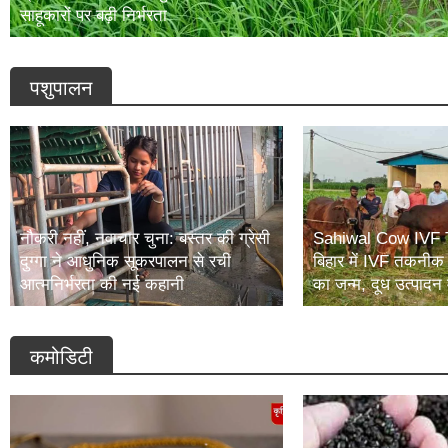
साहूकारों पर बढ़ी निर्भरता
पशुपालन
नौकरी नहीं, नवाचार चुना: बस्तर की ग्रेसी
Sahiwal Cow IVF 
दुग्गा ने आधुनिक सूकरपालन से रची
बिहार में IVF तकनीक 
आत्मनिर्भरता की नई कहानी
का जन्म, दूध उत्पादन म
कमोडिटी