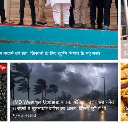
नौ
सू
मखाने की खेप, किसानों के लिए खुलेंगे निर्यात के नए रास्ते
IMD Weather Update: बंगाल, ओडिशा, उत्तराखंड समेत
6 राज्यों में मूसलाधार बारिश का अलर्ट; दिल्ली-यूपी में भी
Go
प्रचंड बरसात
₹1