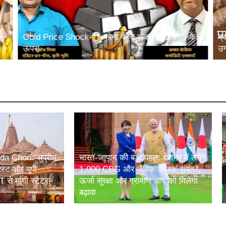
Gold Price Shock
सोना पहुंच सकता है 2 लाख के
प्
ऊपर!
उग
 Chori: सुप्रीम
भारत-जापान की बड़ी पहल: देशभर में लगेंगे
रस्ट और यूपी
1,000 CBG और जैविक उर्वरक संयंत्र,
से मांगी स्टेटस
ऊर्जा सुरक्षा और ग्रामीण आय को मिलेगा
बढ़ावा