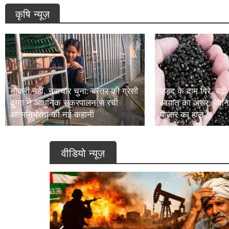
कृषि न्यूज़
नौकरी नहीं, नवाचार चुना: बस्तर की ग्रेसी
उड़द के दाम गिरे, बढ़ी
दुग्गा ने आधुनिक सूकरपालन से रची
आयात का असर; जानिए
आत्मनिर्भरता की नई कहानी
बाजार का हाल
वीडियो न्यूज़