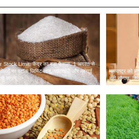
 Stock Limit: केंद्र का बड़ा फैसला, 1 अगस्त से
डीलरों पर स्टॉक लिमिट लागू, जमाखोरी और महंगाई
महाराष्ट्र को
ेगी लगाम
बड़ी सौगात, शि