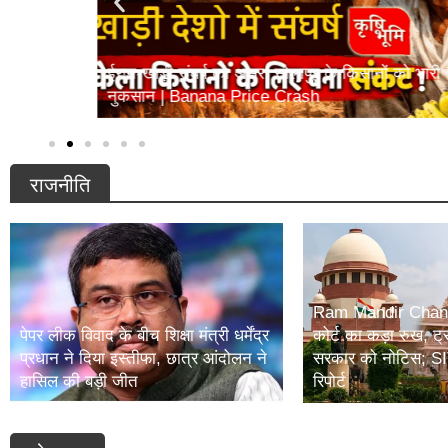
क्या करें
ईरान-खाड़ी संघर्ष का असर! सोलापुर के किसानों को भारी
नुकसान | Banana Price Crash
राजनीति
Ram Mandir Chanda
पेपर लीक विवाद के बीच शिक्षा मंत्री धर्मेंद्र
कोर्ट का कड़ा रुख, ट्
प्रधान ने दिया इस्तीफा, छात्र आंदोलन ने
सरकार को नोटिस; SIT 
हासिल की बड़ी जीत
रिपोर्ट