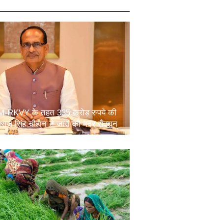
 PM-RKVY के तहत 335 करोड़ रुपये की
वराज सिंह चौहान ने जारी की मदर सैंक्शन