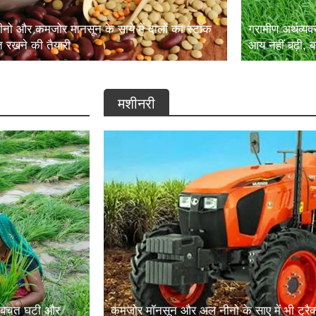
नो और कमजोर मानसून के साये में दालों का स्टॉक
ग्रामीण अर्थव्यव
ित रखने की तैयारी
आय नहीं बढ़ी, ब
मशीनरी
़ी, बचत घटी और
कमजोर मॉनसून और अल नीनो के साए में भी ट्रैक्टर