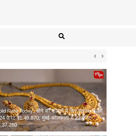
ld Rate Today: सोने की कीमतों में फिर उछाल, दिल्ली
ं 24 कैरेट ₹1,49,870; मुंबई-कोलकाता में 22 कैरेट
1,37,260