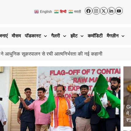
English
हिन्दी
मराठी
जनाएं
मौसम
पॉडकास्ट
गैलरी
इवेंट
कमॉडिटी
मैगज़ीन
का असर; जानिए आगे कैसा रहेगा बाजार का हाल
Go
मे
₹