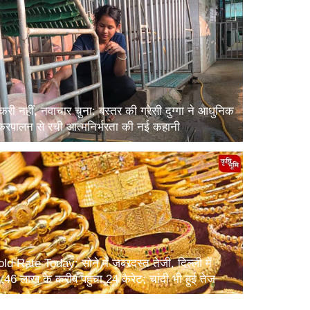
करी नहीं, नवाचार चुना: बस्तर की ग्रेसी दुग्गा ने आधुनिक
करपालन से रची आत्मनिर्भरता की नई कहानी
ld Rate Today: सोने में जबरदस्त तेजी, दिल्ली में
.46 लाख के करीब पहुंचा 24 कैरेट; चांदी भी हुई तेज