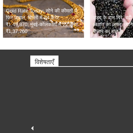
Gold Rate Today: सोने की कीमतों में
फिर उछाल, दिल्ली में 24 कैरेट
उड़द के दाम गिरे, बढ़ी
₹1,49,870; मुंबई-कोलकाता में 22 कैरेट
आयात का असर; जानिए
₹1,37,260
बाजार का हाल
विशेषताएँ