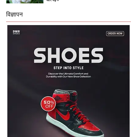
और पढ़ें »
विज्ञापन