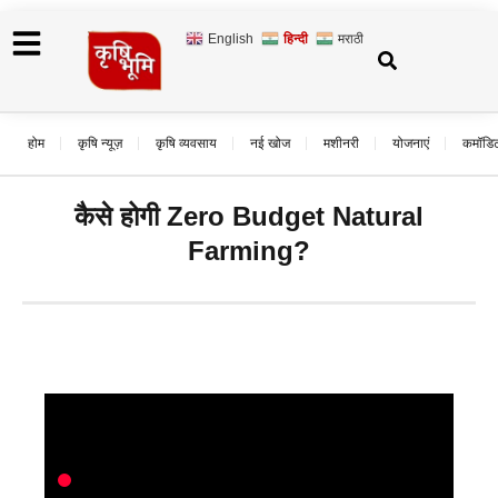
English
हिन्दी
मराठी
होम
कृषि न्यूज़
कृषि व्यवसाय
नई खोज
मशीनरी
योजनाएं
कमॉडि
कैसे होगी Zero Budget Natural
Farming?