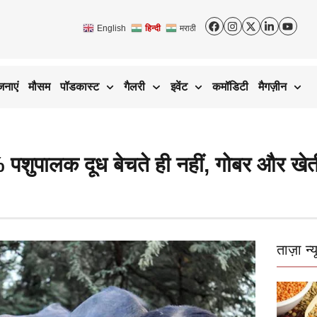
English
हिन्दी
मराठी
जनाएं
मौसम
पॉडकास्ट
गैलरी
इवेंट
कमॉडिटी
मैगज़ीन
 पशुपालक दूध बेचते ही नहीं, गोबर और ख
ताज़ा न्य