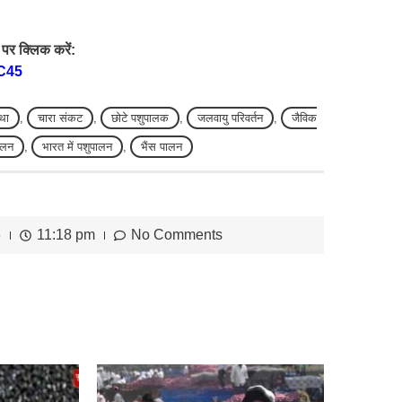
पर क्लिक करें:
C45
्था
,
चारा संकट
,
छोटे पशुपालक
,
जलवायु परिवर्तन
,
जैविक
ालन
,
भारत में पशुपालन
,
भैंस पालन
6
11:18 pm
No Comments