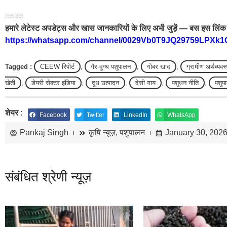
====
हमारे लेटेस्ट अपडेट्स और खास जानकारियों के लिए अभी जुड़ें — बस इस लिंक 
https://whatsapp.com/channel/0029Vb0T9JQ29759LPXk1
Tagged :
CEEW रिपोर्ट
,
गैर-दुग्ध पशुपालन
,
गोबर खाद
,
ग्रामीण अर्थव्यवस
खेती
,
डेयरी सेक्टर इंडिया
,
दूध उत्पादन
,
देसी गाय
,
पशुधन नीति
,
पशुप
शेयर :
Facebook
Twitter
LinkedIn
WhatsApp
Pankaj Singh
कृषि न्यूज़
,
पशुपालन
January 30, 202
संबंधित श्रेणी न्यूज़