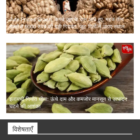
Jute Prices Crash: कच्चे जूट के दाम आधे हुए, महज तीन
हफ्तों में 9000 रुपये की बड़ी गिरावट; जूट मिलों ने उठाए सवाल
इलायची निर्यात धीमा: ऊंचे दाम और कमजोर मानसून से उत्पादन
घटने की आशंका
विशेषताएँ