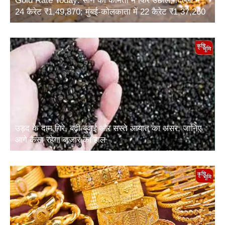
24 कैरेट ₹1,49,870; मुंबई-कोलकाता में 22 कैरेट ₹1,37,260
उड़द के दाम गिरे, बढ़ी बुवाई और सस्ते आयात का असर; जानिए
आगे कैसा रहेगा बाजार का हाल