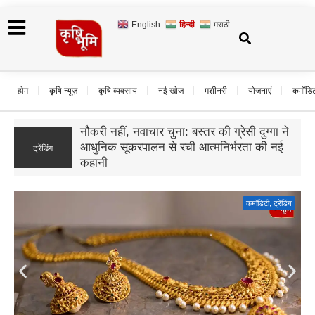
English
हिन्दी
मराठी
होम
कृषि न्यूज़
कृषि व्यवसाय
नई खोज
मशीनरी
योजनाएं
कमॉडि
उड़द के दाम गिरे, बढ़ी बुवाई और सस्ते आयात का
ट्रेंडिंग
असर; जानिए आगे कैसा रहेगा बाजार का हाल
कमॉडिटी
,
ट्रेंडिंग
Gold Rate Today: सोने की कीमतों में फिर उछाल, दिल्ली में