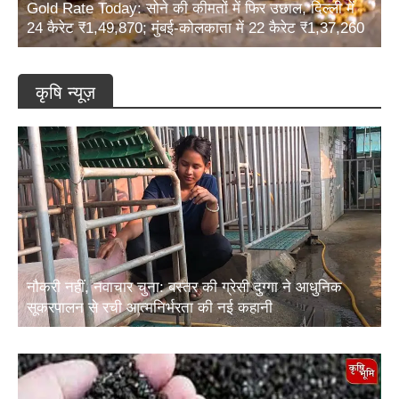
24 कैरेट ₹1,49,870; मुंबई-कोलकाता में 22 कैरेट ₹1,37,260
कृषि न्यूज़
नौकरी नहीं, नवाचार चुना: बस्तर की ग्रेसी दुग्गा ने आधुनिक
सूकरपालन से रची आत्मनिर्भरता की नई कहानी