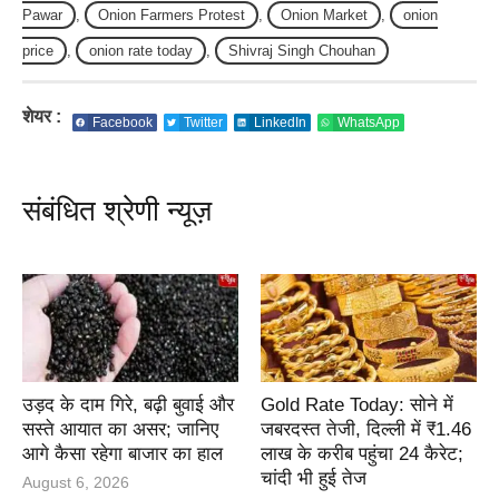
Pawar
,
Onion Farmers Protest
,
Onion Market
,
onion
price
,
onion rate today
,
Shivraj Singh Chouhan
शेयर :
Facebook
Twitter
LinkedIn
WhatsApp
संबंधित श्रेणी न्यूज़
उड़द के दाम गिरे, बढ़ी बुवाई और
Gold Rate Today: सोने में
सस्ते आयात का असर; जानिए
जबरदस्त तेजी, दिल्ली में ₹1.46
आगे कैसा रहेगा बाजार का हाल
लाख के करीब पहुंचा 24 कैरेट;
चांदी भी हुई तेज
August 6, 2026