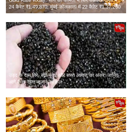
24 कैरेट ₹1,49,870; मुंबई-कोलकाता में 22 कैरेट ₹1,37,260
उड़द के दाम गिरे, बढ़ी बुवाई और सस्ते आयात का असर; जानिए
आगे कैसा रहेगा बाजार का हाल