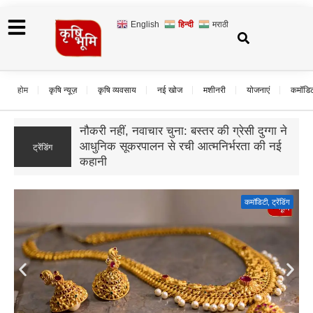
English
हिन्दी
मराठी
होम
कृषि न्यूज़
कृषि व्यवसाय
नई खोज
मशीनरी
योजनाएं
कमॉडि
उड़द के दाम गिरे, बढ़ी बुवाई और सस्ते आयात का
ट्रेंडिंग
असर; जानिए आगे कैसा रहेगा बाजार का हाल
कमॉडिटी
,
ट्रेंडिंग
Gold Rate Today: सोने की कीमतों में फिर उछाल, दिल्ली में