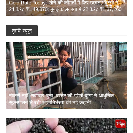
24 कैरेट ₹1,49,870; मुंबई-कोलकाता में 22 कैरेट ₹1,37,260
कृषि न्यूज़
नौकरी नहीं, नवाचार चुना: बस्तर की ग्रेसी दुग्गा ने आधुनिक
सूकरपालन से रची आत्मनिर्भरता की नई कहानी