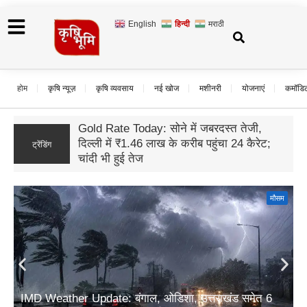
English
हिन्दी
मराठी
होम
कृषि न्यूज़
कृषि व्यवसाय
नई खोज
मशीनरी
योजनाएं
कमॉडि
यूपी अनुपूरक बजट 2026: ग्रामीण विकास के लिए
17,942 करोड़ रुपये का प्रावधान; आजीविका और
ट्रेंडिंग
कृषि पर सबसे बड़ा जोर
मौसम
IMD Weather Update: बंगाल, ओडिशा, उत्तराखंड समेत 6