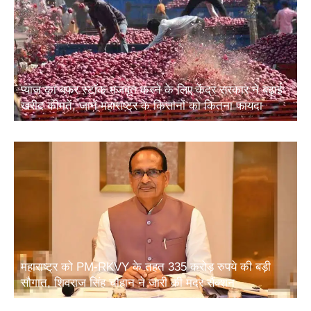
प्याज का बफर स्टॉक मजबूत करने के लिए केंद्र सरकार ने बढ़ाई
खरीद कीमतें, जानें महाराष्ट्र के किसानों को कितना फायदा
महाराष्ट्र को PM-RKVY के तहत 335 करोड़ रुपये की बड़ी
सौगात, शिवराज सिंह चौहान ने जारी की मदर सैंक्शन