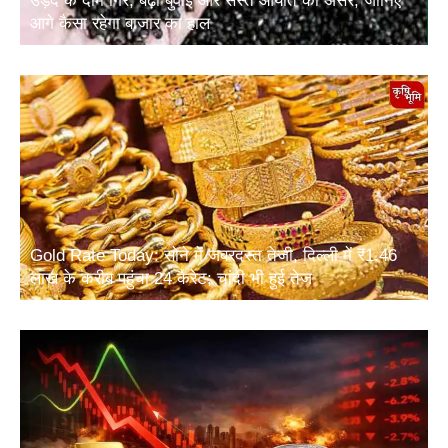
उड़द के दाम गिरे, बढ़ी बुवाई और सस्ते आयात का असर; जानिए
आगे कैसा रहेगा बाजार का हाल
Gold Rate Today: सोने में जबरदस्त तेजी, दिल्ली में ₹1.46
लाख के करीब पहुंचा 24 कैरेट; चांदी भी हुई तेज