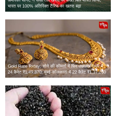
अमेरिकी सीनेट ने रूसी तेल खरीद पर सख्त बिल पारित किया,
भारत पर 100% अतिरिक्त टैरिफ का खतरा बढ़ा
Gold Rate Today: सोने की कीमतों में फिर उछाल, दिल्ली में
24 कैरेट ₹1,49,870; मुंबई-कोलकाता में 22 कैरेट ₹1,37,260