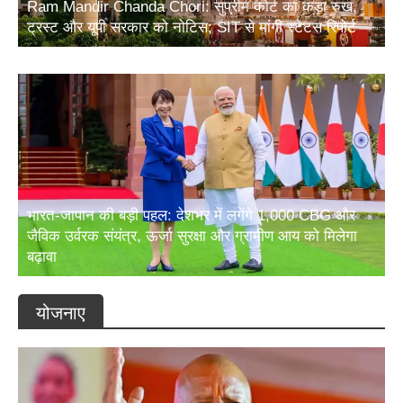
Ram Mandir Chanda Chori: सुप्रीम कोर्ट का कड़ा रुख,
ट्रस्ट और यूपी सरकार को नोटिस; SIT से मांगी स्टेटस रिपोर्ट
भारत-जापान की बड़ी पहल: देशभर में लगेंगे 1,000 CBG और
जैविक उर्वरक संयंत्र, ऊर्जा सुरक्षा और ग्रामीण आय को मिलेगा
बढ़ावा
योजनाए