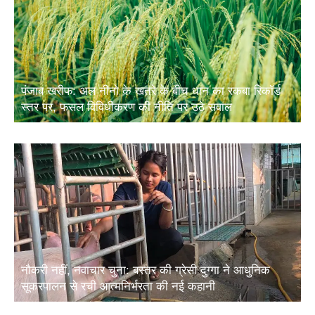
पंजाब खरीफ: अल नीनो के खतरे के बीच धान का रकबा रिकॉर्ड
स्तर पर, फसल विविधीकरण की नीति पर उठे सवाल
नौकरी नहीं, नवाचार चुना: बस्तर की ग्रेसी दुग्गा ने आधुनिक
सूकरपालन से रची आत्मनिर्भरता की नई कहानी