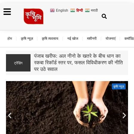
English
हिन्दी
मराठी
होम
कृषि न्यूज़
कृषि व्यवसाय
नई खोज
मशीनरी
योजनाएं
कमॉडि
बिहार का मखाना: पहली बार ऑस्ट्रेलिया भेजी गई
7 कंटेनर मखाने की खेप, किसानों के लिए खुलेंगे
ट्रेंडिंग
निर्यात के नए रास्ते
कृषि न्यूज़