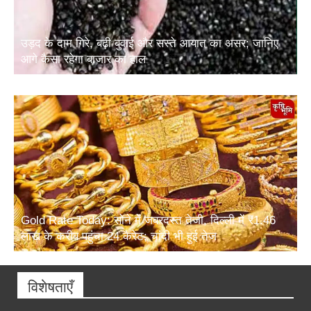
उड़द के दाम गिरे, बढ़ी बुवाई और सस्ते आयात का असर; जानिए
आगे कैसा रहेगा बाजार का हाल
Gold Rate Today: सोने में जबरदस्त तेजी, दिल्ली में ₹1.46
लाख के करीब पहुंचा 24 कैरेट; चांदी भी हुई तेज
विशेषताएँ