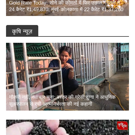
24 कैरेट ₹1,49,870; मुंबई-कोलकाता में 22 कैरेट ₹1,37,260
कृषि न्यूज़
नौकरी नहीं, नवाचार चुना: बस्तर की ग्रेसी दुग्गा ने आधुनिक
सूकरपालन से रची आत्मनिर्भरता की नई कहानी