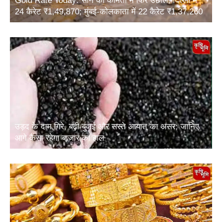
24 कैरेट ₹1,49,870; मुंबई-कोलकाता में 22 कैरेट ₹1,37,260
उड़द के दाम गिरे, बढ़ी बुवाई और सस्ते आयात का असर; जानिए
आगे कैसा रहेगा बाजार का हाल