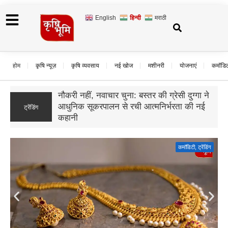
English
हिन्दी
मराठी
होम
कृषि न्यूज़
कृषि व्यवसाय
नई खोज
मशीनरी
योजनाएं
कमॉडि
उड़द के दाम गिरे, बढ़ी बुवाई और सस्ते आयात का
ट्रेंडिंग
असर; जानिए आगे कैसा रहेगा बाजार का हाल
कमॉडिटी
,
ट्रेंडिंग
Gold Rate Today: सोने की कीमतों में फिर उछाल, दिल्ली में