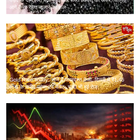
उड़द के दाम गिरे, बढ़ी बुवाई और सस्ते आयात का असर; जानिए
आगे कैसा रहेगा बाजार का हाल
Gold Rate Today: सोने में जबरदस्त तेजी, दिल्ली में ₹1.46
लाख के करीब पहुंचा 24 कैरेट; चांदी भी हुई तेज