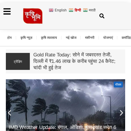
English
हिन्दी
मराठी
होम
कृषि न्यूज़
कृषि व्यवसाय
नई खोज
मशीनरी
योजनाएं
कमॉडि
यूपी अनुपूरक बजट 2026: ग्रामीण विकास के लिए
17,942 करोड़ रुपये का प्रावधान; आजीविका और
ट्रेंडिंग
कृषि पर सबसे बड़ा जोर
मौसम
IMD Weather Update: बंगाल, ओडिशा, उत्तराखंड समेत 6