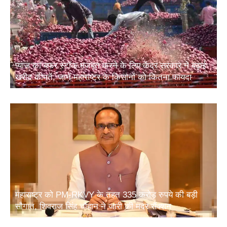
प्याज का बफर स्टॉक मजबूत करने के लिए केंद्र सरकार ने बढ़ाई
खरीद कीमतें, जानें महाराष्ट्र के किसानों को कितना फायदा
महाराष्ट्र को PM-RKVY के तहत 335 करोड़ रुपये की बड़ी
सौगात, शिवराज सिंह चौहान ने जारी की मदर सैंक्शन