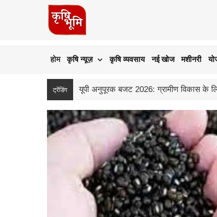
होम
कृषि न्यूज़
कृषि व्यवसाय
नई खोज
मशीनरी
यो
Gold Rate Today: सोने और चांदी की कीमतों 
ट्रेंडिंग