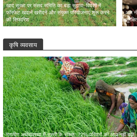
खाद सुरक्षा पर संसद समिति का बड़ा सुझाव: विदेशों में
फॉस्फेट खदानें खरीदने और संयुक्त परियोजनाएं शुरू करने
अल नी
की सिफारिश
सुरक्ष
कृषि व्यवसाय
ग्रामीण अर्थव्यवस्था में सुस्ती के संकेत: 72% परिवारों की आय नहीं बढ