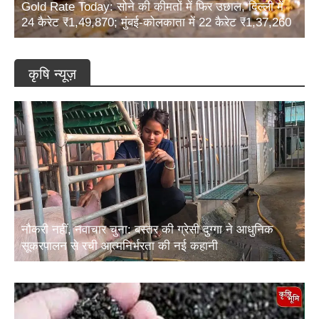
24 कैरेट ₹1,49,870; मुंबई-कोलकाता में 22 कैरेट ₹1,37,260
कृषि न्यूज़
नौकरी नहीं, नवाचार चुना: बस्तर की ग्रेसी दुग्गा ने आधुनिक
सूकरपालन से रची आत्मनिर्भरता की नई कहानी