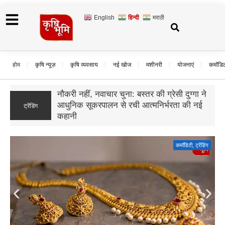
English
हिन्दी
मराठी
होम
कृषि न्यूज़
कृषि व्यवसाय
नई खोज
मशीनरी
योजनाएं
कमॉडि
उड़द के दाम गिरे, बढ़ी बुवाई और सस्ते आयात का
ट्रेंडिंग
असर; जानिए आगे कैसा रहेगा बाजार का हाल
कमॉडिटी
,
ट्रेंडिंग
Gold Rate Today: सोने की कीमतों में फिर उछाल, दिल्ली में