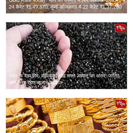
24 कैरेट ₹1,49,870; मुंबई-कोलकाता में 22 कैरेट ₹1,37,260
उड़द के दाम गिरे, बढ़ी बुवाई और सस्ते आयात का असर; जानिए
आगे कैसा रहेगा बाजार का हाल