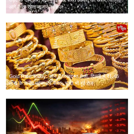
उड़द के दाम गिरे, बढ़ी बुवाई और सस्ते आयात का असर; जानिए
आगे कैसा रहेगा बाजार का हाल
Gold Rate Today: सोने में जबरदस्त तेजी, दिल्ली में ₹1.46
लाख के करीब पहुंचा 24 कैरेट; चांदी भी हुई तेज