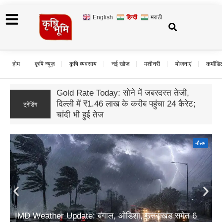
English
हिन्दी
मराठी
होम
कृषि न्यूज़
कृषि व्यवसाय
नई खोज
मशीनरी
योजनाएं
कमॉडि
यूपी अनुपूरक बजट 2026: ग्रामीण विकास के लिए
17,942 करोड़ रुपये का प्रावधान; आजीविका और
ट्रेंडिंग
कृषि पर सबसे बड़ा जोर
मौसम
IMD Weather Update: बंगाल, ओडिशा, उत्तराखंड समेत 6