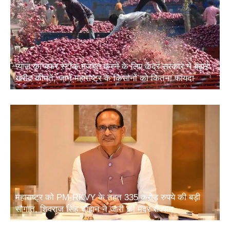
प्याज का बफर स्टॉक मजबूत करने के लिए केंद्र सरकार ने बढ़ाई
खरीद कीमतें, जानें महाराष्ट्र के किसानों को कितना फायदा
महाराष्ट्र को PM-RKVY के तहत 335 करोड़ रुपये की बड़ी
सौगात, शिवराज सिंह चौहान ने जारी की मदर सैंक्शन