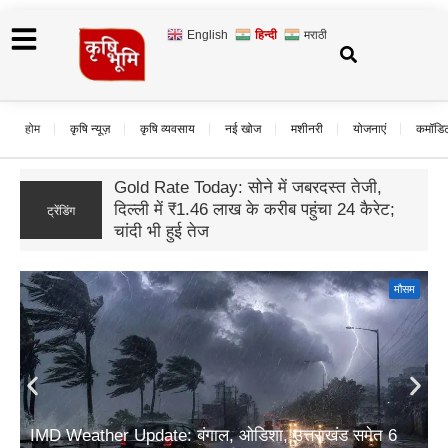
English
हिन्दी
मराठी
होम
कृषि न्यूज़
कृषि व्यवसाय
नई खोज
मशीनरी
योजनाएं
कमॉडि
यूपी अनुपूरक बजट 2026: ग्रामीण विकास के लिए
17,942 करोड़ रुपये का प्रावधान; आजीविका और
ट्रेंडिंग
कृषि पर सबसे बड़ा जोर
मौसम
IMD Weather Update: बंगाल, ओडिशा, उत्तराखंड समेत 6