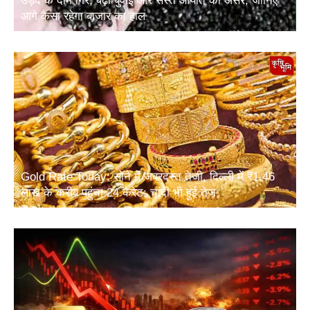
उड़द के दाम गिरे, बढ़ी बुवाई और सस्ते आयात का असर; जानिए
आगे कैसा रहेगा बाजार का हाल
Gold Rate Today: सोने में जबरदस्त तेजी, दिल्ली में ₹1.46
लाख के करीब पहुंचा 24 कैरेट; चांदी भी हुई तेज