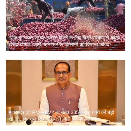
प्याज का बफर स्टॉक मजबूत करने के लिए केंद्र सरकार ने बढ़ाई
खरीद कीमतें, जानें महाराष्ट्र के किसानों को कितना फायदा
महाराष्ट्र को PM-RKVY के तहत 335 करोड़ रुपये की बड़ी
सौगात, शिवराज सिंह चौहान ने जारी की मदर सैंक्शन