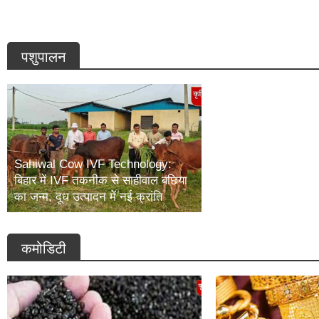
साहूकारों पर बढ़ी निर्भरता
पशुपालन
Sahiwal Cow IVF Technology:
बिहार में IVF तकनीक से साहीवाल बछिया
भारत में जर्मन लेयर मुर्
का जन्म, दूध उत्पादन में नई क्रांति
उत्पादन को मिलेगा नया
कमोडिटी