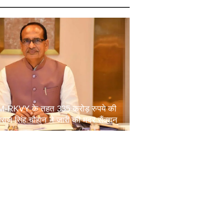
 PM-RKVY के तहत 335 करोड़ रुपये की
वराज सिंह चौहान ने जारी की मदर सैंक्शन