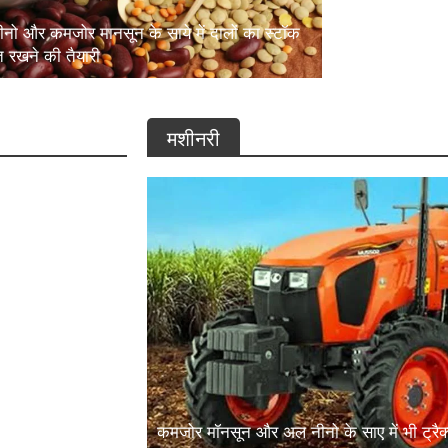
नो और कमजोर मानसून के साये में दालों का स्टॉक
ग्रामीण अर्थव्यव
ित रखने की तैयारी
आय नहीं बढ़ी, ब
मशीनरी
़ी, बचत घटी और
कमजोर मॉनसून और अल नीनो के साए में भी ट्रैक्टर