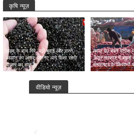
कृषि न्यूज़
उड़द के दाम गिरे, बढ़ी बुवाई और सस्ते
प्याज का बफर स्टॉक 
आयात का असर; जानिए आगे कैसा रहेगा
केंद्र सरकार ने बढ़ाई 
बाजार का हाल
महाराष्ट्र के किसानो
वीडियो न्यूज़