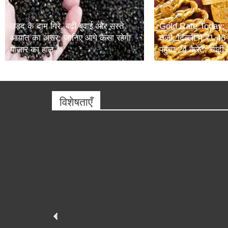
उड़द के दाम गिरे, बढ़ी बुवाई और सस्ते
Gold Rate Today: सो
आयात का असर; जानिए आगे कैसा रहेगा
तेजी, दिल्ली में ₹1.4
बाजार का हाल
पहुंचा 24 कैरेट; चांदी 
विशेषताएँ