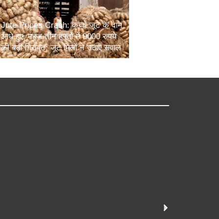
Jute Prices Crash: कच्चे जूट के दाम
आधे हुए, महज तीन हफ्तों में 9000 रुपये
की बड़ी गिरावट; जूट मिलों ने उठाए सवाल