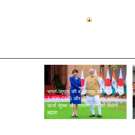
Gold Price Shock
सोना पहुंच सकता है 2 लाख के
प्
ऊपर!
उग
 Chori: सुप्रीम
भारत-जापान की बड़ी पहल: देशभर में लगेंगे
रस्ट और यूपी
1,000 CBG और जैविक उर्वरक संयंत्र,
से मांगी स्टेटस
ऊर्जा सुरक्षा और ग्रामीण आय को मिलेगा
बढ़ावा