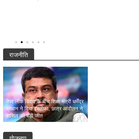
क्या करें
ईरान-खाड़ी संघर्ष का असर! सोलापुर के किसानों को भारी
नुकसान | Banana Price Crash
राजनीति
Ram Mandir Chanda
पेपर लीक विवाद के बीच शिक्षा मंत्री धर्मेंद्र
कोर्ट का कड़ा रुख, ट्
प्रधान ने दिया इस्तीफा, छात्र आंदोलन ने
सरकार को नोटिस; SIT 
हासिल की बड़ी जीत
रिपोर्ट
योजनाए