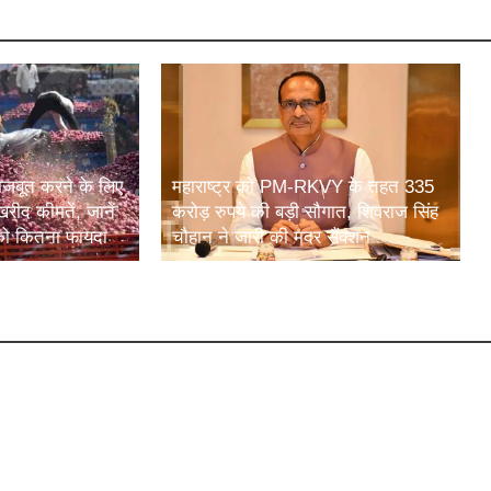
मजबूत करने के लिए
महाराष्ट्र को PM-RKVY के तहत 335
खरीद कीमतें, जानें
करोड़ रुपये की बड़ी सौगात, शिवराज सिंह
ं को कितना फायदा
चौहान ने जारी की मदर सैंक्शन