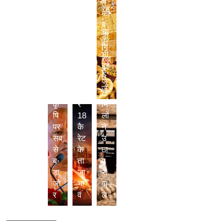
व
ना
ये
रेट
धा
त
की
;
न;
क
ब
चां
आ
जा
ड़ी
दी
जी
नें
गि
भी
वि
24
राव
हुई
का
,
ट;
ते
औ
22
जू
ज
र
औ
ट
कृ
र
मि
षि
18
लों
पर
कै
ने
सब
रेट
उ
से
के
ठा
ब
ता
ए
ड़ा
जा
स
जो
भा
वा
र
व
ल