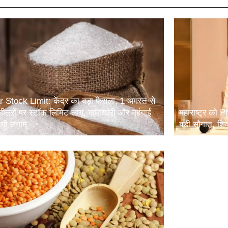
 Stock Limit: केंद्र का बड़ा फैसला, 1 अगस्त से
डीलरों पर स्टॉक लिमिट लागू, जमाखोरी और महंगाई
महाराष्ट्र को
ेगी लगाम
बड़ी सौगात, शि