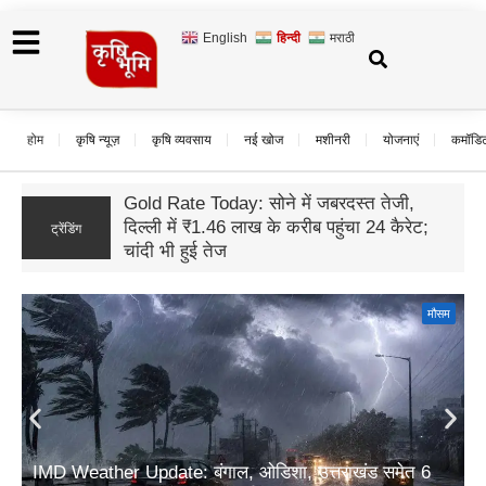
English
हिन्दी
मराठी
होम
कृषि न्यूज़
कृषि व्यवसाय
नई खोज
मशीनरी
योजनाएं
कमॉडि
यूपी अनुपूरक बजट 2026: ग्रामीण विकास के लिए
17,942 करोड़ रुपये का प्रावधान; आजीविका और
ट्रेंडिंग
कृषि पर सबसे बड़ा जोर
मौसम
IMD Weather Update: बंगाल, ओडिशा, उत्तराखंड समेत 6