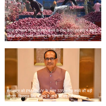
प्याज का बफर स्टॉक मजबूत करने के लिए केंद्र सरकार ने बढ़ाई
खरीद कीमतें, जानें महाराष्ट्र के किसानों को कितना फायदा
महाराष्ट्र को PM-RKVY के तहत 335 करोड़ रुपये की बड़ी
सौगात, शिवराज सिंह चौहान ने जारी की मदर सैंक्शन