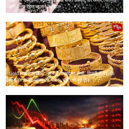
उड़द के दाम गिरे, बढ़ी बुवाई और सस्ते आयात का असर; जानिए
आगे कैसा रहेगा बाजार का हाल
Gold Rate Today: सोने में जबरदस्त तेजी, दिल्ली में ₹1.46
लाख के करीब पहुंचा 24 कैरेट; चांदी भी हुई तेज