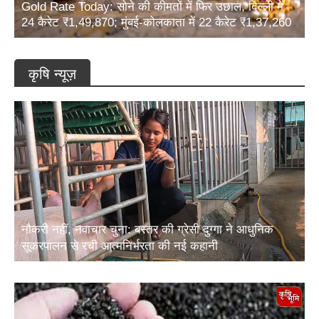
24 कैरेट ₹1,49,870; मुंबई-कोलकाता में 22 कैरेट ₹1,37,260
कृषि न्यूज़
नौकरी नहीं, नवाचार चुना: बस्तर की ग्रेसी दुग्गा ने आधुनिक
सूकरपालन से रची आत्मनिर्भरता की नई कहानी