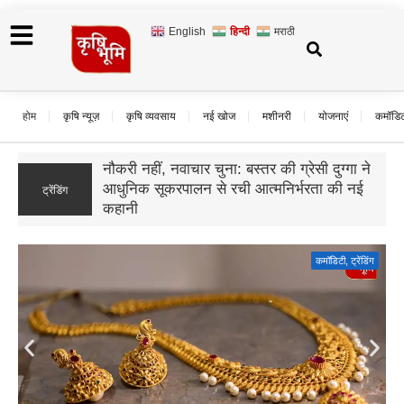
English
हिन्दी
मराठी
होम
कृषि न्यूज़
कृषि व्यवसाय
नई खोज
मशीनरी
योजनाएं
कमॉडि
उड़द के दाम गिरे, बढ़ी बुवाई और सस्ते आयात का
ट्रेंडिंग
असर; जानिए आगे कैसा रहेगा बाजार का हाल
कमॉडिटी
,
ट्रेंडिंग
Gold Rate Today: सोने की कीमतों में फिर उछाल, दिल्ली में