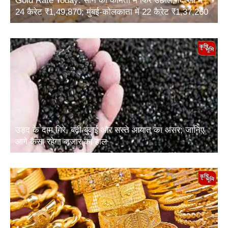
24 कैरेट ₹1,49,870; मुंबई-कोलकाता में 22 कैरेट ₹1,37,260
उड़द के दाम गिरे, बढ़ी बुवाई और सस्ते आयात का असर; जानिए
आगे कैसा रहेगा बाजार का हाल