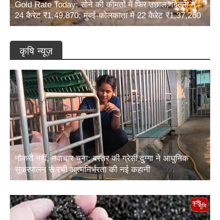
24 कैरेट ₹1,49,870; मुंबई-कोलकाता में 22 कैरेट ₹1,37,260
कृषि न्यूज़
नौकरी नहीं, नवाचार चुना: बस्तर की ग्रेसी दुग्गा ने आधुनिक
सूकरपालन से रची आत्मनिर्भरता की नई कहानी