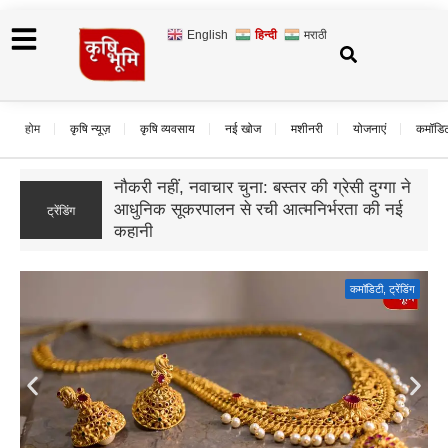
English
हिन्दी
मराठी
होम
कृषि न्यूज़
कृषि व्यवसाय
नई खोज
मशीनरी
योजनाएं
कमॉडि
उड़द के दाम गिरे, बढ़ी बुवाई और सस्ते आयात का
ट्रेंडिंग
असर; जानिए आगे कैसा रहेगा बाजार का हाल
कमॉडिटी
,
ट्रेंडिंग
Gold Rate Today: सोने की कीमतों में फिर उछाल, दिल्ली में