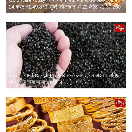
24 कैरेट ₹1,49,870; मुंबई-कोलकाता में 22 कैरेट ₹1,37,260
उड़द के दाम गिरे, बढ़ी बुवाई और सस्ते आयात का असर; जानिए
आगे कैसा रहेगा बाजार का हाल