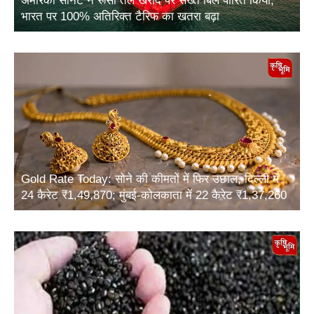
अमेरिकी सीनेट ने रूसी तेल खरीद पर सख्त बिल पारित किया,
भारत पर 100% अतिरिक्त टैरिफ का खतरा बढ़ा
Gold Rate Today: सोने की कीमतों में फिर उछाल, दिल्ली में
24 कैरेट ₹1,49,870; मुंबई-कोलकाता में 22 कैरेट ₹1,37,260