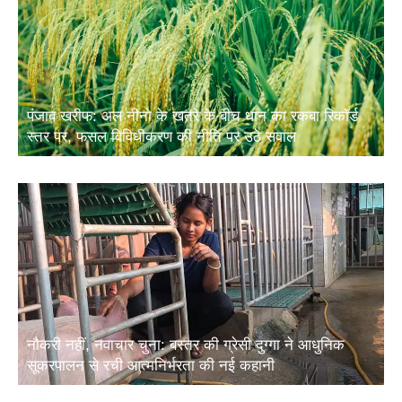
पंजाब खरीफ: अल नीनो के खतरे के बीच धान का रकबा रिकॉर्ड
स्तर पर, फसल विविधीकरण की नीति पर उठे सवाल
नौकरी नहीं, नवाचार चुना: बस्तर की ग्रेसी दुग्गा ने आधुनिक
सूकरपालन से रची आत्मनिर्भरता की नई कहानी