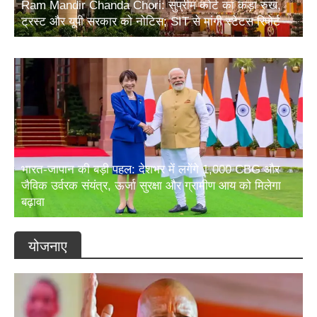
Ram Mandir Chanda Chori: सुप्रीम कोर्ट का कड़ा रुख,
ट्रस्ट और यूपी सरकार को नोटिस; SIT से मांगी स्टेटस रिपोर्ट
भारत-जापान की बड़ी पहल: देशभर में लगेंगे 1,000 CBG और
जैविक उर्वरक संयंत्र, ऊर्जा सुरक्षा और ग्रामीण आय को मिलेगा
बढ़ावा
योजनाए