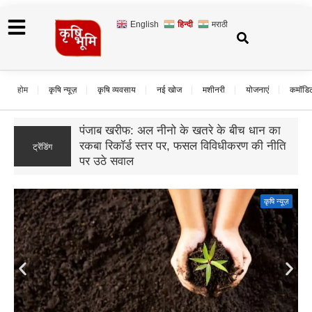
English
हिन्दी
मराठी
होम
कृषि न्यूज़
कृषि व्यवसाय
नई खोज
मशीनरी
योजनाएं
कमॉडि
बिहार का मखाना: पहली बार ऑस्ट्रेलिया भेजी गई
7 कंटेनर मखाने की खेप, किसानों के लिए खुलेंगे
ट्रेंडिंग
निर्यात के नए रास्ते
कृषि न्यूज़