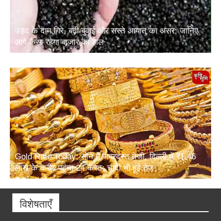
उड़द के दाम गिरे, बढ़ी बुवाई और सस्ते आयात का असर; जानिए
आगे कैसा रहेगा बाजार का हाल
Gold Rate Today: सोने में जबरदस्त तेजी, दिल्ली में ₹1.46
लाख के करीब पहुंचा 24 कैरेट; चांदी भी हुई तेज
विशेषताएँ