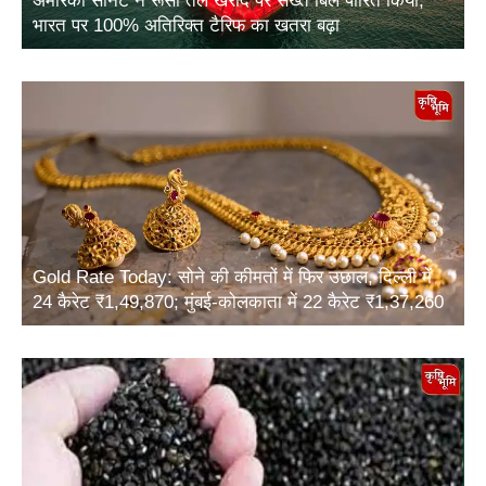
अमेरिकी सीनेट ने रूसी तेल खरीद पर सख्त बिल पारित किया,
भारत पर 100% अतिरिक्त टैरिफ का खतरा बढ़ा
Gold Rate Today: सोने की कीमतों में फिर उछाल, दिल्ली में
24 कैरेट ₹1,49,870; मुंबई-कोलकाता में 22 कैरेट ₹1,37,260