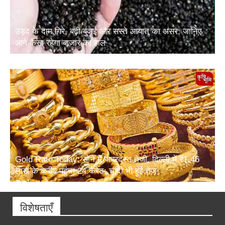
उड़द के दाम गिरे, बढ़ी बुवाई और सस्ते आयात का असर; जानिए
आगे कैसा रहेगा बाजार का हाल
Gold Rate Today: सोने में जबरदस्त तेजी, दिल्ली में ₹1.46
लाख के करीब पहुंचा 24 कैरेट; चांदी भी हुई तेज
विशेषताएँ