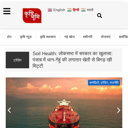
English
हिन्दी
मराठी
होम
कृषि न्यूज़
कृषि व्यवसाय
नई खोज
मशीनरी
योजनाएं
कमॉडि
पंजाब खरीफ: अल नीनो के खतरे के बीच धान का
रकबा रिकॉर्ड स्तर पर, फसल विविधीकरण की नीति
ट्रेंडिंग
पर उठे सवाल
कमॉडिटी
,
ट्रेंडिंग
,
राजनीति