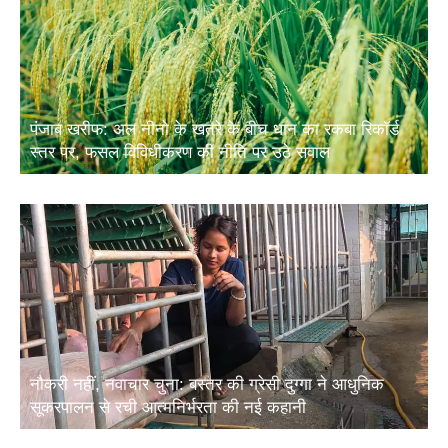
पंजाब खरीफ: अल नीनो के खतरे के बीच धान का रकबा रिकॉर्ड
स्तर पर, फसल विविधीकरण की नीति पर उठे सवाल
नौकरी नहीं, नवाचार चुना: बस्तर की ग्रेसी दुग्गा ने आधुनिक
सूकरपालन से रची आत्मनिर्भरता की नई कहानी