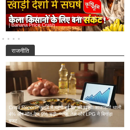
ईरान-खाड़ी संघर्ष का असर! सोलापुर के किसानों को भारी नुकसान
| Banana Price Crash
राजनीति
Crisil Report: जुलाई में महंगी हुई घर की थाली: शाकाहारी थाली
4% और नॉन-वेज 9% चढ़ी; प्याज, तेल और LPG ने बिगाड़ा
बजट