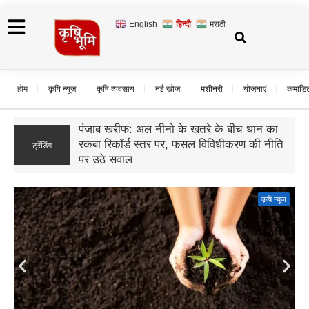
English
हिन्दी
मराठी
होम
कृषि न्यूज़
कृषि व्यवसाय
नई खोज
मशीनरी
योजनाएं
कमॉडि
बिहार का मखाना: पहली बार ऑस्ट्रेलिया भेजी गई
7 कंटेनर मखाने की खेप, किसानों के लिए खुलेंगे
ट्रेंडिंग
निर्यात के नए रास्ते
कृषि न्यूज़