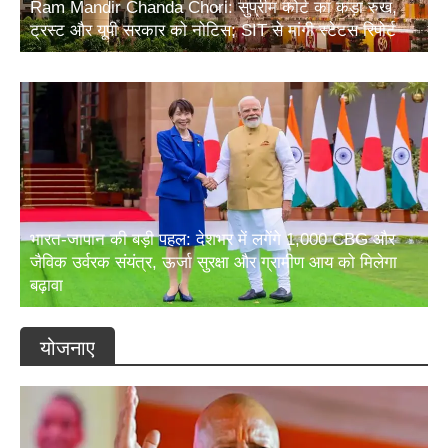
Ram Mandir Chanda Chori: सुप्रीम कोर्ट का कड़ा रुख,
ट्रस्ट और यूपी सरकार को नोटिस; SIT से मांगी स्टेटस रिपोर्ट
भारत-जापान की बड़ी पहल: देशभर में लगेंगे 1,000 CBG और
जैविक उर्वरक संयंत्र, ऊर्जा सुरक्षा और ग्रामीण आय को मिलेगा
बढ़ावा
योजनाए