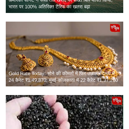
अमेरिकी सीनेट ने रूसी तेल खरीद पर सख्त बिल पारित किया,
भारत पर 100% अतिरिक्त टैरिफ का खतरा बढ़ा
Gold Rate Today: सोने की कीमतों में फिर उछाल, दिल्ली में
24 कैरेट ₹1,49,870; मुंबई-कोलकाता में 22 कैरेट ₹1,37,260