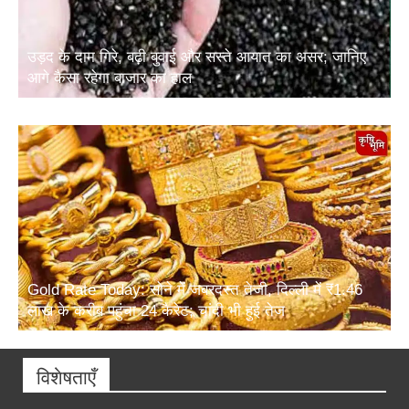
उड़द के दाम गिरे, बढ़ी बुवाई और सस्ते आयात का असर; जानिए
आगे कैसा रहेगा बाजार का हाल
Gold Rate Today: सोने में जबरदस्त तेजी, दिल्ली में ₹1.46
लाख के करीब पहुंचा 24 कैरेट; चांदी भी हुई तेज
विशेषताएँ