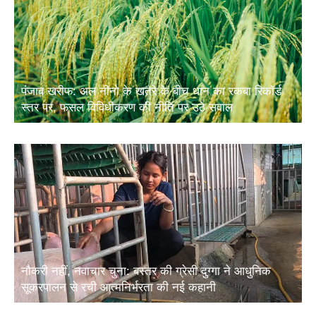
पंजाब खरीफ: अल नीनो के खतरे के बीच धान का रकबा रिकॉर्ड
स्तर पर, फसल विविधीकरण की नीति पर उठे सवाल
नौकरी नहीं, नवाचार चुना: बस्तर की ग्रेसी दुग्गा ने आधुनिक
सूकरपालन से रची आत्मनिर्भरता की नई कहानी