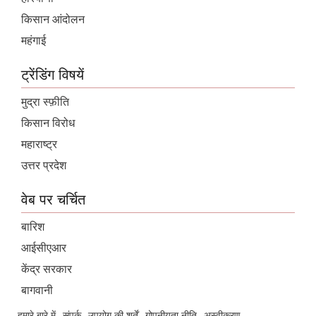
किसान आंदोलन
महंगाई
ट्रेंडिंग विषयें
मुद्रा स्फ़ीति
किसान विरोध
महाराष्ट्र
उत्तर प्रदेश
वेब पर चर्चित
बारिश
आईसीएआर
केंद्र सरकार
बागवानी
हमारे बारे में
संपर्क
उपयोग की शर्तें
गोपनीयता नीति
अस्वीकरण