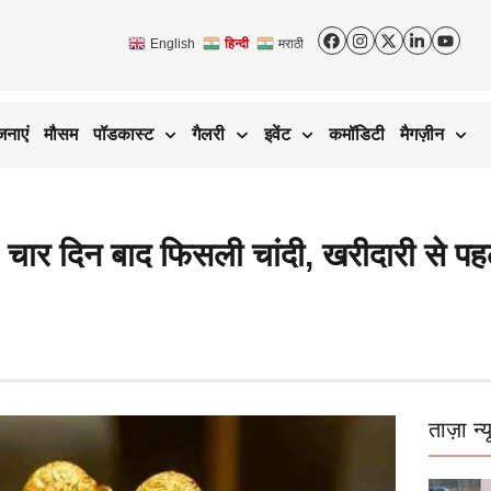
English
हिन्दी
मराठी
जनाएं
मौसम
पॉडकास्ट
गैलरी
इवेंट
कमॉडिटी
मैगज़ीन
 दिन बाद फिसली चांदी, खरीदारी से पहले 
ताज़ा न्य