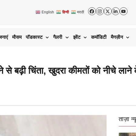
English
हिन्दी
मराठी
जनाएं
मौसम
पॉडकास्ट
गैलरी
इवेंट
कमॉडिटी
मैगज़ीन
 से बढ़ी चिंता, खुदरा कीमतों को नीचे लान
ताज़ा न्य