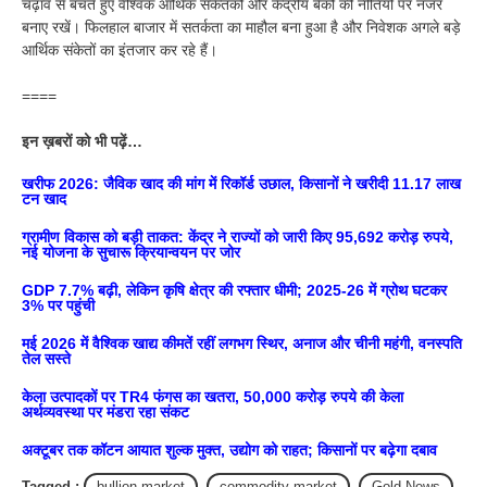
चढ़ाव से बचते हुए वैश्विक आर्थिक संकेतकों और केंद्रीय बैंकों की नीतियों पर नजर
बनाए रखें। फिलहाल बाजार में सतर्कता का माहौल बना हुआ है और निवेशक अगले बड़े
आर्थिक संकेतों का इंतजार कर रहे हैं।
====
इन ख़बरों को भी पढ़ें…
खरीफ 2026: जैविक खाद की मांग में रिकॉर्ड उछाल, किसानों ने खरीदी 11.17 लाख
टन खाद
ग्रामीण विकास को बड़ी ताकत: केंद्र ने राज्यों को जारी किए 95,692 करोड़ रुपये,
नई योजना के सुचारू क्रियान्वयन पर जोर
GDP 7.7% बढ़ी, लेकिन कृषि क्षेत्र की रफ्तार धीमी; 2025-26 में ग्रोथ घटकर
3% पर पहुंची
मई 2026 में वैश्विक खाद्य कीमतें रहीं लगभग स्थिर, अनाज और चीनी महंगी, वनस्पति
तेल सस्ते
केला उत्पादकों पर TR4 फंगस का खतरा, 50,000 करोड़ रुपये की केला
अर्थव्यवस्था पर मंडरा रहा संकट
अक्टूबर तक कॉटन आयात शुल्क मुक्त, उद्योग को राहत; किसानों पर बढ़ेगा दबाव
Tagged :
bullion market
,
commodity market
,
Gold News
,