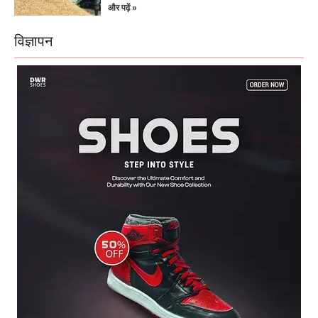
और पढ़ें »
विज्ञापन